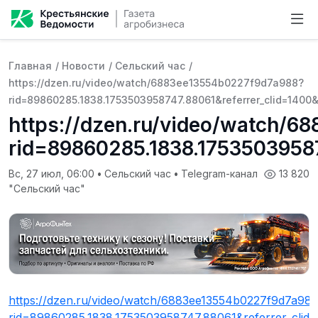
Главная
/
Новости
/
Сельский час
/
https://dzen.ru/video/watch/6883ee13554b0227f9d7a988?
rid=89860285.1838.1753503958747.88061&referrer_clid=1400
https://dzen.ru/video/watch/
rid=89860285.1838.17535039587
Вс, 27 июл, 06:00
•
Сельский час
•
Telegram-канал
13 820
"Сельский час"
https://dzen.ru/video/watch/6883ee13554b0227f9d7a98
rid=89860285.1838.1753503958747.88061&referrer_clid