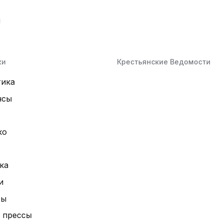
й
ки
Крестьянские Ведомости
тика
нсы
ко
ка
и
ты
 прессы