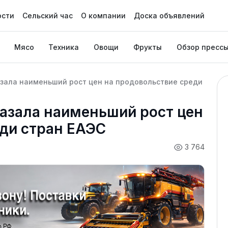
ости
Сельский час
О компании
Доска объявлений
Мясо
Техника
Овощи
Фрукты
Обзор пресс
казала наименьший рост цен на продовольствие среди
оказала наименьший рост цен
еди стран ЕАЭС
3 764