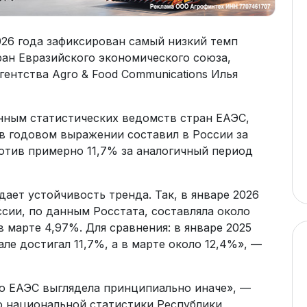
026 года зафиксирован самый низкий темп
ан Евразийского экономического союза,
ентства Agro & Food Communications Илья
анным статистических ведомств стран ЕАЭС,
 в годовом выражении составил в России за
отив примерно 11,7% за аналогичный период
ет устойчивость тренда. Так, в январе 2026
сии, по данным Росстата, составляла около
в марте 4,97%. Для сравнения: в январе 2025
але достигал 11,7%, а в марте около 12,4%», —
о ЕАЭС выглядела принципиально иначе», —
о национальной статистики Республики