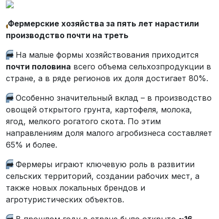
‍
Фермерские хозяйства за пять лет нарастили
производство почти на треть
➡️
На малые формы хозяйствования приходится
почти половина
всего объема сельхозпродукции в
стране, а в ряде регионов их доля достигает 80%.
➡️
Особенно значительный вклад – в производство
овощей открытого грунта, картофеля, молока,
ягод, мелкого рогатого скота. По этим
направлениям доля малого агробизнеса составляет
65% и более.
➡️
Фермеры играют ключевую роль в развитии
сельских территорий, создании рабочих мест, а
также новых локальных брендов и
агротуристических объектов.
➡️
В прошлом году в стране было открыто
~16