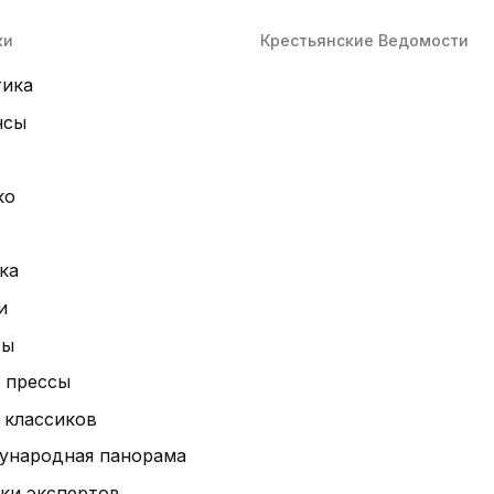
ки
Крестьянские Ведомости
тика
нсы
ко
ка
и
ты
 прессы
 классиков
ународная панорама
ки экспертов