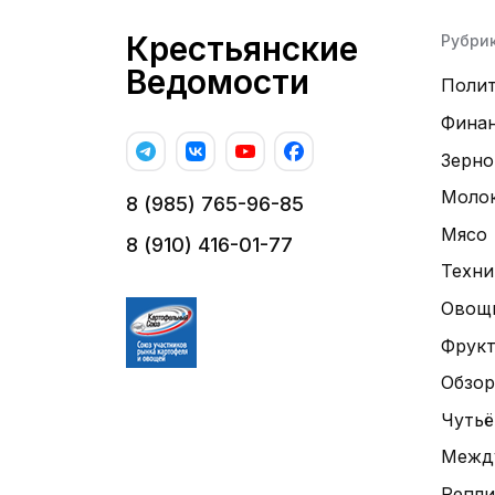
Крестьянские
Рубри
Ведомости
Поли
Фина
Зерно
Моло
8 (985) 765-96-85
Мясо
8 (910) 416-01-77
Техни
Овощ
Фрук
Обзор
Чутьё
Межд
Репли