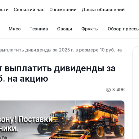
ости
Сельский час
О компании
Доска объявлений
Мясо
Техника
Овощи
Фрукты
Обзор пресс
ыплатить дивиденды за 2025 г. в размере 10 руб. на
т выплатить дивиденды за
б. на акцию
8 496