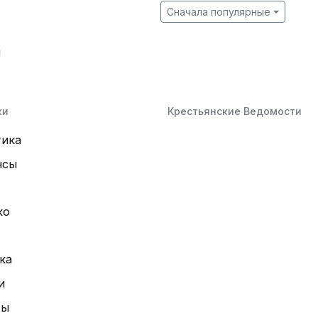
Сначала популярные
й
ки
Крестьянские Ведомости
тика
нсы
ко
ка
и
ты