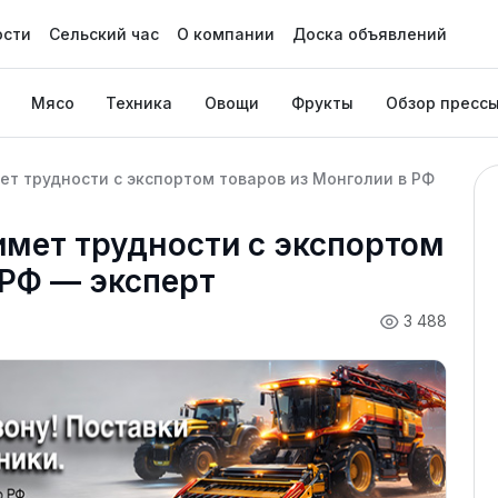
ости
Сельский час
О компании
Доска объявлений
Мясо
Техника
Овощи
Фрукты
Обзор пресс
ет трудности с экспортом товаров из Монголии в РФ
имет трудности с экспортом
 РФ — эксперт
3 488