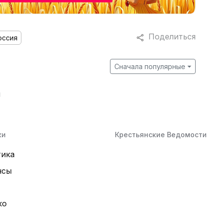
Поделиться
оссия
Сначала популярные
й
ки
Крестьянские Ведомости
тика
нсы
ко