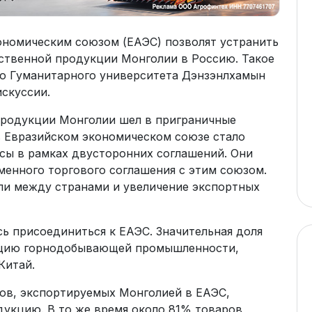
ономическим союзом (ЕАЭС) позволят устранить
йственной продукции Монголии в Россию. Такое
го Гуманитарного университета Дэнзэнлхамын
скуссии.
продукции Монголии шел в приграничные
в Евразийском экономическом союзе стало
сы в рамках двусторонних соглашений. Они
енного торгового соглашения с этим союзом.
ли между странами и увеличение экспортных
ь присоединиться к ЕАЭС. Значительная доля
кцию горнодобывающей промышленности,
Китай.
ов, экспортируемых Монголией в ЕАЭС,
дукцию. В то же время около 81% товаров,