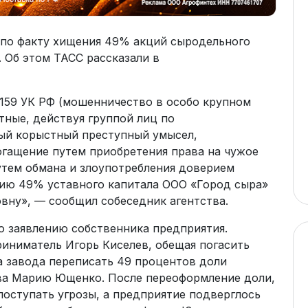
 по факту хищения 49% акций сыродельного
. Об этом ТАСС рассказали в
. 159 УК РФ (мошенничество в особо крупном
тные, действуя группой лиц по
ый корыстный преступный умысел,
огащение путем приобретения права на чужое
утем обмана и злоупотребления доверием
нию 49% уставного капитала ООО «Город сыра»
ну», — сообщил собеседник агентства.
о заявлению собственника предприятия.
риниматель Игорь Киселев, обещая погасить
а завода переписать 49 процентов доли
ва Марию Ющенко. После переоформление доли,
 поступать угрозы, а предприятие подверглось