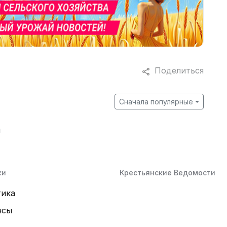
Поделиться
Сначала популярные
й
ки
Крестьянские Ведомости
тика
нсы