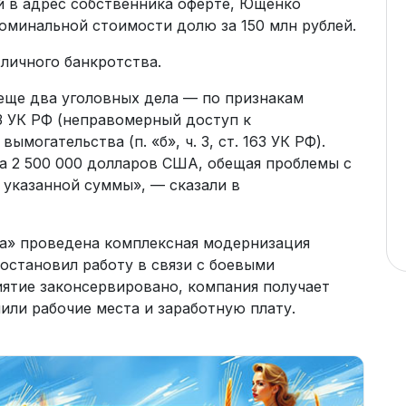
й в адрес собственника оферте, Ющенко
оминальной стоимости долю за 150 млн рублей.
личного банкротства.
еще два уголовных дела — по признакам
3 УК РФ (неправомерный доступ к
могательства (п. «б», ч. 3, ст. 163 УК РФ).
а 2 500 000 долларов США, обещая проблемы с
 указанной суммы», — сказали в
ра» проведена комплексная модернизация
иостановил работу в связи с боевыми
иятие законсервировано, компания получает
или рабочие места и заработную плату.