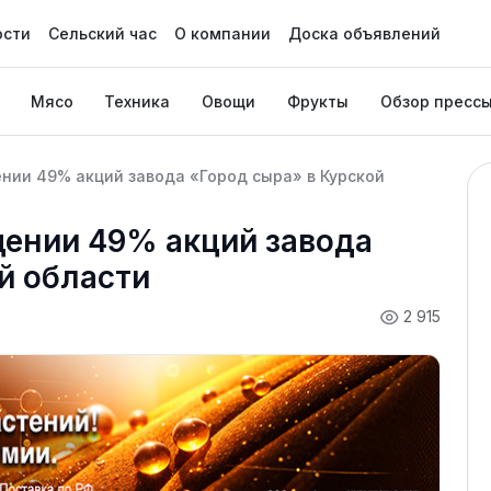
ости
Сельский час
О компании
Доска объявлений
Мясо
Техника
Овощи
Фрукты
Обзор пресс
нии 49% акций завода «Город сыра» в Курской
щении 49% акций завода
й области
2 915