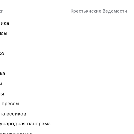
ки
Крестьянские Ведомости
тика
нсы
ко
ка
и
ты
 прессы
 классиков
ународная панорама
ки экспертов