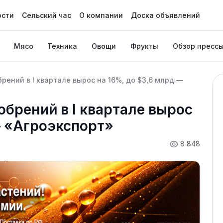
ости
Сельский час
О компании
Доска объявлений
Мясо
Техника
Овощи
Фрукты
Обзор пресс
рений в I квартале вырос на 16%, до $3,6 млрд —
обрений в I квартале вырос
— «Агроэкспорт»
8 848