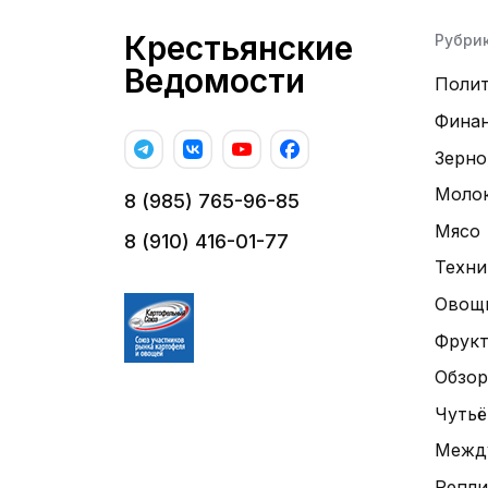
Крестьянские
Рубри
Ведомости
Поли
Фина
Зерно
Моло
8 (985) 765-96-85
Мясо
8 (910) 416-01-77
Техни
Овощ
Фрук
Обзор
Чутьё
Межд
Репли