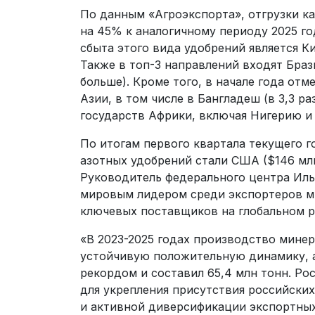
По данным «Агроэкспорта», отгрузки к
на 45% к аналогичному периоду 2025 го
сбыта этого вида удобрений является К
Также в топ-3 направлений входят Брази
больше). Кроме того, в начале года от
Азии, в том числе в Бангладеш (в 3,3 раз
государств Африки, включая Нигерию и
По итогам первого квартала текущего 
азотных удобрений стали США ($146 млн)
Руководитель федерального центра Иль
мировым лидером среди экспортеров ми
ключевых поставщиков на глобальном р
«В 2023-2025 годах производство мине
устойчивую положительную динамику, а
рекордом и составил 65,4 млн тонн. Ро
для укрепления присутствия российски
и активной диверсификации экспортных