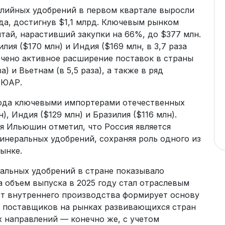
алийных удобрений в первом квартале выросли
да, достигнув $1,1 млрд. Ключевым рынком
итай, нарастивший закупки на 66%, до $377 млн.
лия ($170 млн) и Индия ($169 млн, в 3,7 раза
мечено активное расширение поставок в страны
а) и Вьетнам (в 5,5 раза), а также в ряд
 ЮАР.
года ключевыми импортерами отечественных
, Индия ($129 млн) и Бразилия ($116 млн).
я Ильюшин отметил, что Россия является
неральных удобрений, сохраняя роль одного из
ынке.
ральных удобрений в стране показывало
 объем выпуска в 2025 году стал отраслевым
ст внутреннего производства формирует основу
х поставщиков на рынках развивающихся стран
 направлений — конечно же, с учетом