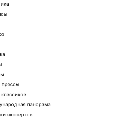
тика
нсы
ко
ка
и
ты
 прессы
 классиков
ународная панорама
ки экспертов