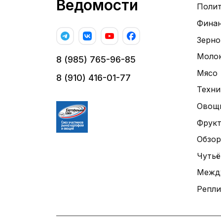
Ведомости
Поли
Фина
Зерно
Моло
8 (985) 765-96-85
Мясо
8 (910) 416-01-77
Техни
Овощ
Фрук
Обзор
Чутьё
Межд
Репли