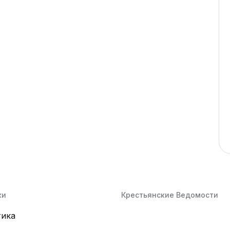
ки
Крестьянские Ведомости
тика