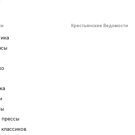
й
ки
Крестьянские Ведомости
тика
нсы
ко
ка
и
ты
 прессы
 классиков