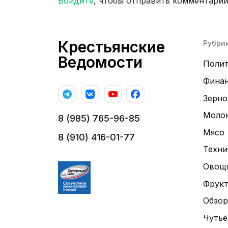
Войдите
, чтобы отправить комментари
Крестьянские
Рубри
Ведомости
Поли
Фина
Зерно
Моло
8 (985) 765-96-85
Мясо
8 (910) 416-01-77
Техни
Овощ
Фрук
Обзор
Чутьё