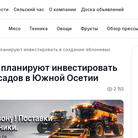
ости
Сельский час
О компании
Доска объявлений
Мясо
Техника
Овощи
Фрукты
Обзор пресс
планируют инвестировать в создание яблоневых
 планируют инвестировать
 садов в Южной Осетии
2 155