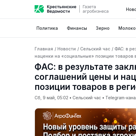
Нов
Политика
Финансы
Зерно
Молоко
Главная
/
Новости
/
Сельский час
/
ФАС: в р
наценки на «социальные» позиции товаров в
ФАС: в результате зак
соглашений цены и на
позиции товаров в рег
Сб, 9 май, 05:02
•
Сельский час
•
Telegram-кана