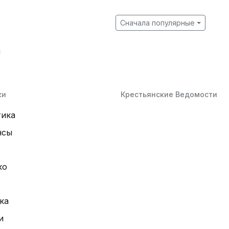
Сначала популярные
й
ки
Крестьянские Ведомости
тика
нсы
ко
ка
и