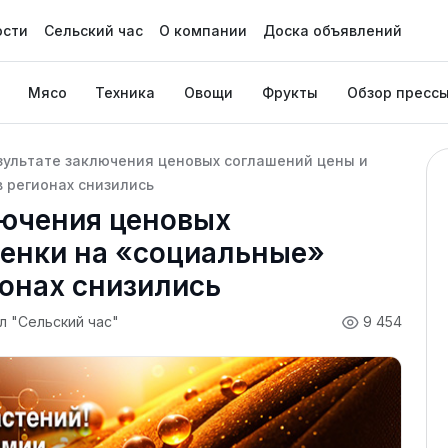
ости
Сельский час
О компании
Доска объявлений
Мясо
Техника
Овощи
Фрукты
Обзор пресс
езультате заключения ценовых соглашений цены и
 регионах снизились
лючения ценовых
ценки на «социальные»
ионах снизились
л "Сельский час"
9 454