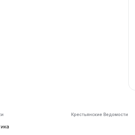
ки
Крестьянские Ведомости
тика