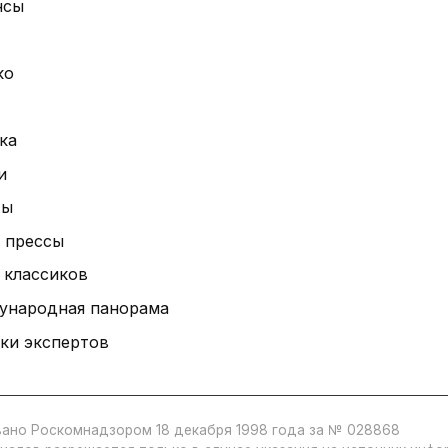
нсы
ко
ка
и
ты
 прессы
 классиков
ународная панорама
ки экспертов
ано Роскомнадзором 18 декабря 1998 года за № 028868