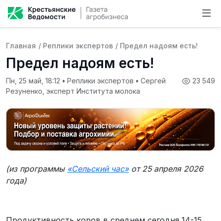
Главная
/
Реплики экспертов
/
Предел надоям есть!
Предел надоям есть!
Пн, 25 май, 18:12
•
Реплики экспертов
•
Сергей
23 549
Резуненко, эксперт Института молока
(из программы
«Сельский час»
от 25 апреля 2026
года)
Продуктивность коров в среднем сегодня 14-15