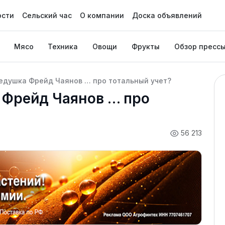
ости
Сельский час
О компании
Доска объявлений
Мясо
Техника
Овощи
Фрукты
Обзор пресс
дедушка Фрейд Чаянов … про тотальный учет?
 Фрейд Чаянов … про
56 213