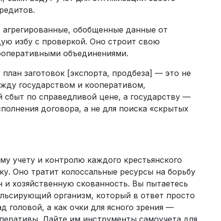
кредитов.
т агрегированные, обобщенные данные от
дую избу с проверкой. Оно строит свою
кооперативными объединениями.
план заготовок [экспорта, продбеза] — это не
ежду государством и кооперативом,
 сбыт по справедливой цене, а государству —
сполнения договора, а не для поиска «скрытых
му учету и контролю каждого крестьянского
у. Оно тратит колоссальные ресурсы на борьбу
н и хозяйственную скованность. Вы пытаетесь
ульсирующий организм, который в ответ просто
ад головой, а как очки для ясного зрения —
перативы. Дайте им инструменты самоучета для