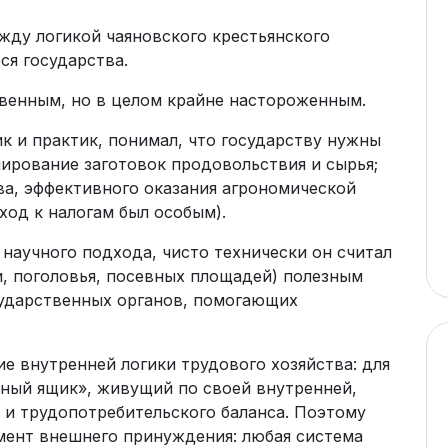
жду логикой чаяновского крестьянского
ся государства.
венным, но в целом крайне настороженным.
ик и практик, понимал, что государству нужны
нирование заготовок продовольствия и сырья;
ва, эффективного оказания агрономической
ход к налогам был особым).
научного подхода, чисто технически он считал
и, поголовья, посевных площадей) полезным
сударственных органов, помогающих
е внутренней логики трудового хозяйства: для
рный ящик», живущий по своей внутренней,
 и трудопотребительского баланса. Поэтому
мент внешнего принуждения: любая система