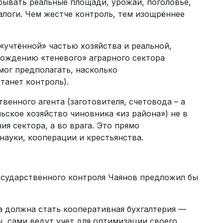
крывать реальные площади, урожай, поголовье,
алоги. Чем жестче контроль, тем изощрённее
«учтённой» частью хозяйства и реальной,
 рождению «теневого» аграрного сектора
мог предполагать, насколько
танет контроль).
венного агента (заготовителя, счетовода – а
ьское хозяйство чиновника «из района») не в
я сектора, а во врага. Это прямо
ауки, кооперации и крестьянства.
осударственного контроля Чаянов предложил бы
та должна стать кооперативная бухгалтерия —
, сами ведут учет для оптимизации своего