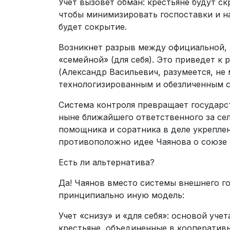
Учет вызовет обман: крестьяне будут с
чтобы минимизировать госпоставки и н
будет сокрытие.
Возникнет разрыв между официальной, 
«семейной» (для себя). Это приведет к
(Александр Васильевич, разумеется, не 
технологизированным и обезличенным с
Система контроля превращает государст
ныне ближайшего ответственного за сел
помощника и соратника в деле укреплени
противоположно идее Чаянова о союзе н
Есть ли альтернатива?
Да! Чаянов вместо системы внешнего г
принципиально иную модель:
Учет «снизу» и «для себя»: основой уче
крестьяне, объединенные в кооперативы