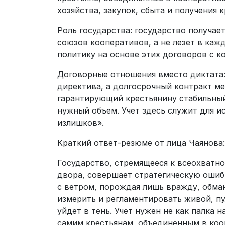
хозяйства, закупок, сбыта и получения 
Роль государства: государство получае
союзов кооперативов, а не лезет в каж
политику на основе этих договоров с 
Договорные отношения вместо диктата: 
директива, а долгосрочный контракт м
гарантирующий крестьянину стабильный
нужный объем. Учет здесь служит для и
излишков».
Краткий ответ-резюме от лица Чаянова:
Государство, стремящееся к всеохватно
двора, совершает стратегическую ошибк
с ветром, порождая лишь вражду, обма
измерить и регламентировать живой, п
уйдет в тень. Учет нужен не как палка н
самим крестьянам, объединенным в коо