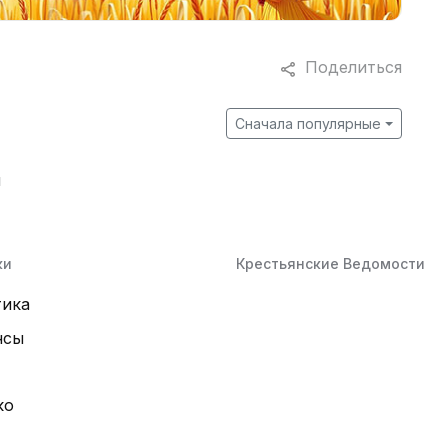
Поделиться
Сначала популярные
й
ки
Крестьянские Ведомости
тика
нсы
ко