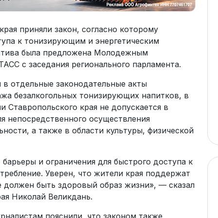
края приняли закон, согласно которому
тупа к тонизирующим и энергетическим
иатива была предложена Молодежным
ТАСС с заседания регионального парламента.
й в отдельные законодательные акты
ажа безалкогольных тонизирующих напитков, в
ии Ставропольского края не допускается в
ля непосредственного осуществления
ности, а также в области культуры, физической
барьеры и ограничения для быстрого доступа к
требление. Уверен, что жители края поддержат
е должен быть здоровый образ жизни», — сказал
ая Николай Великдань.
рналистам пояснили, что законом также