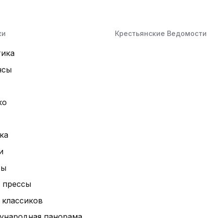
ки
Крестьянские Ведомости
тика
нсы
ко
ка
и
ты
 прессы
 классиков
ународная панорама