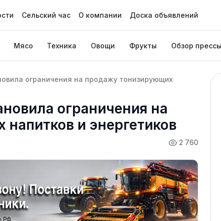
ости
Сельский час
О компании
Доска объявлений
Мясо
Техника
Овощи
Фрукты
Обзор пресс
новила ограничения на продажу тонизирующих
ановила ограничения на
 напитков и энергетиков
2 760