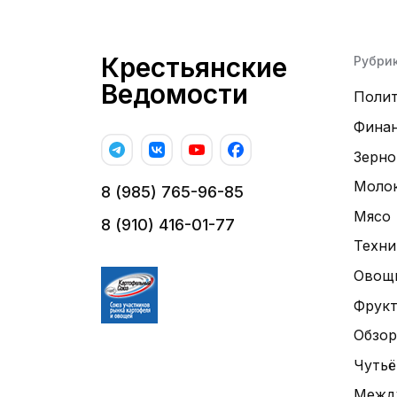
Крестьянские
Рубри
Ведомости
Поли
Фина
Зерно
Моло
8 (985) 765-96-85
Мясо
8 (910) 416-01-77
Техни
Овощ
Фрук
Обзор
Чутьё
Межд