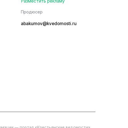
Разместить рекламу
Продюсер
abakumov@kvedomosti.ru
ормации — портал «Крестьянские ведомости».