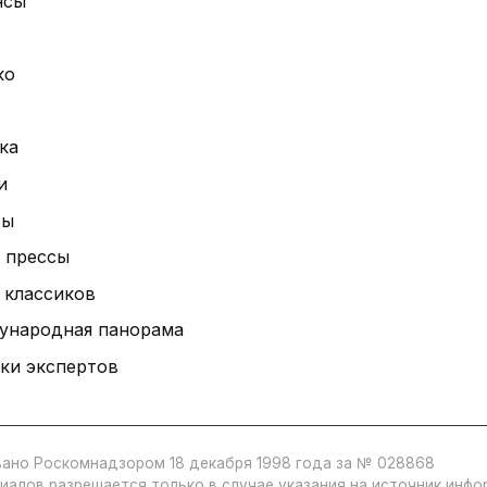
нсы
ко
ка
и
ты
 прессы
 классиков
ународная панорама
ки экспертов
ано Роскомнадзором 18 декабря 1998 года за № 028868
иалов разрешается только в случае указания на источник инф