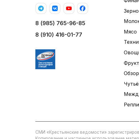
Фина
Зерно
Моло
8 (985) 765-96-85
Мясо
8 (910) 416-01-77
Техни
Овощ
Фрук
Обзор
Чутьё
Межд
Репли
СМИ «Крестьянские ведомости» зарегистриров
Копирование и частичное использование матер