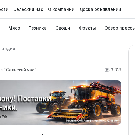
ости
Сельский час
О компании
Доска объявлений
Мясо
Техника
Овощи
Фрукты
Обзор пресс
ландия
л "Сельский час"
3 318