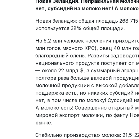
Новая Зеландия. Неправильная молочн
нет, субсидий на молоко нет! А молоко
Новая Зеландия: общая площадь 268 715 
используется 38% общей площади.
На 5,2 млн человек населения приходитс
млн голов мясного КРС), овец 40 млн го
благородный олень. Развиты садоводств
национального продукта поступает от м
— около 22 млрд $, а суммарный аграрн
полтора раза больше валовой продукции
молочной продукции с высокой добавл
поддержка есть, но никаких субсидий 
нет, в том числе по молоку! Субсидий н
А молоко есть! Совершенно открытый м
мировой экспорт молочки, по факту Нов
рынке.
Стабильно производство молока: 21,5–2