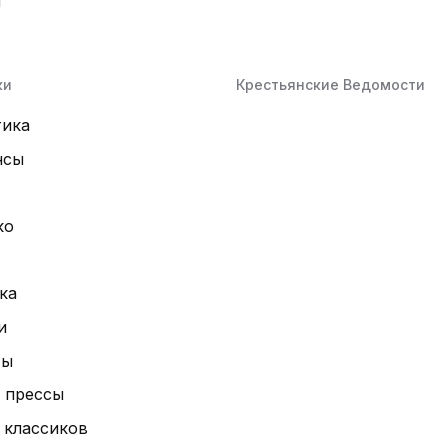
й
ки
Крестьянские Ведомости
тика
нсы
ко
ка
и
ты
 прессы
 классиков