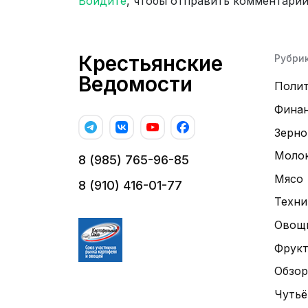
Войдите
, чтобы отправить комментари
Крестьянские
Рубри
Ведомости
Поли
Фина
Зерно
Моло
8 (985) 765-96-85
Мясо
8 (910) 416-01-77
Техни
Овощ
Фрук
Обзор
Чутьё