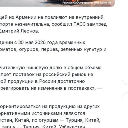
щей из Армении не повлияют на внутренний
мпорте незначительна, сообщил ТАСС зампред
Дмитрий Леонов.
дении с 30 мая 2026 года временных
оматов, огурцов, перцев, зеленных культур и
ачительную нишевую долю в общем объеме
апрет поставок на российский рынок не
ной продукции в России достаточно
реагировать на изменения в поставках», —
еориентироваться на продукцию из других
тернативными источниками являются
истан, Китай, по огурцам — Турция, Китай,
 перцу — Турция, Китай, Узбекистан.