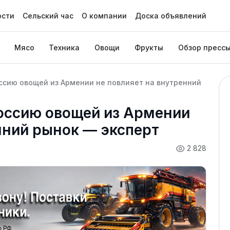
ости
Сельский час
О компании
Доска объявлений
Мясо
Техника
Овощи
Фрукты
Обзор пресс
оссию овощей из Армении не повлияет на внутренний
Россию овощей из Армении
нний рынок — эксперт
2 828