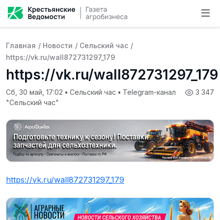
Главная
/
Новости
/
Сельский час
/
https://vk.ru/wall872731297_179
https://vk.ru/wall872731297_179
Сб, 30 май, 17:02
•
Сельский час
•
Telegram-канал
3 347
"Сельский час"
https://vk.ru/wall872731297_179