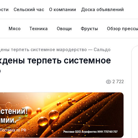
ости
Сельский час
О компании
Доска объявлений
Мясо
Техника
Овощи
Фрукты
Обзор пресс
ены терпеть системное мародерство — Сальдо
дены терпеть системное
о
2 722