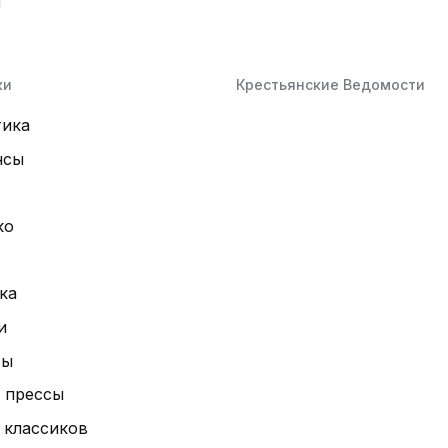
й
ки
Крестьянские Ведомости
тика
нсы
ко
ка
и
ты
 прессы
 классиков