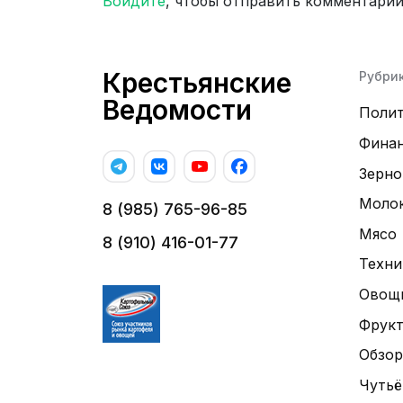
Войдите
, чтобы отправить комментари
Крестьянские
Рубри
Ведомости
Поли
Фина
Зерно
Моло
8 (985) 765-96-85
Мясо
8 (910) 416-01-77
Техни
Овощ
Фрук
Обзор
Чутьё