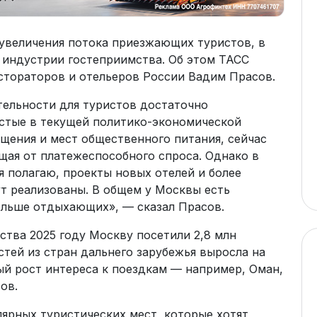
увеличения потока приезжающих туристов, в
 индустрии гостеприимства. Об этом ТАСС
тораторов и отельеров России Вадим Прасов.
ельности для туристов достаточно
остые в текущей политико-экономической
ещения и мест общественного питания, сейчас
щая от платежеспособного спроса. Однако в
я полагаю, проекты новых отелей и более
ут реализованы. В общем у Москвы есть
ольше отдыхающих», — сказал Прасов.
тва 2025 году Москву посетили 2,8 млн
стей из стран дальнего зарубежья выросла на
ый рост интереса к поездкам — например, Оман,
ов.
ярных туристических мест, которые хотят