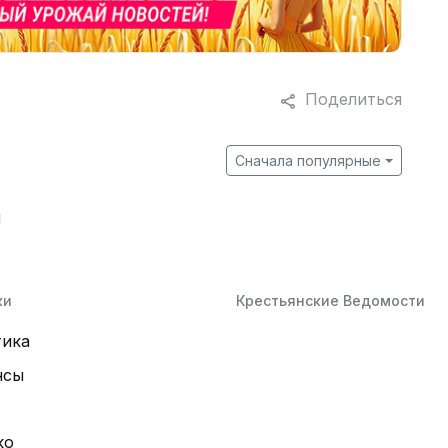
Поделиться
Сначала популярные
й
ки
Крестьянские Ведомости
тика
нсы
ко