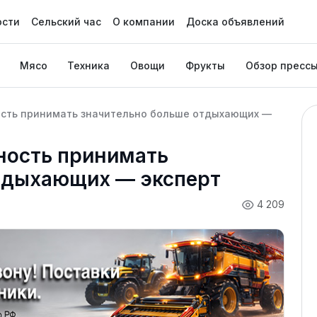
ости
Сельский час
О компании
Доска объявлений
Мясо
Техника
Овощи
Фрукты
Обзор пресс
ость принимать значительно больше отдыхающих —
ность принимать
тдыхающих — эксперт
4 209