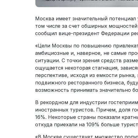
Москва имеет значительный потенциал 
том числе за счет обширных мощностей
сообщил вице-президент Федерации рес
«Цели Москвы по повышению привлекат
амбициозные и, наверное, не самые пр
ситуации. С точки зрения средств разм
ощущается некоторая стагнация, завися
перспективе, исходя из емкости рынка, 
подвижного ресторанного бизнеса, буд
возможность принимать значительно б
В рекордном для индустрии гостеприимс
иностранных туристов. Причем, доля го
16%. Некоторые страны показали кратн
откуда приехали на 109% больше турист
«В Москве существует множество попул