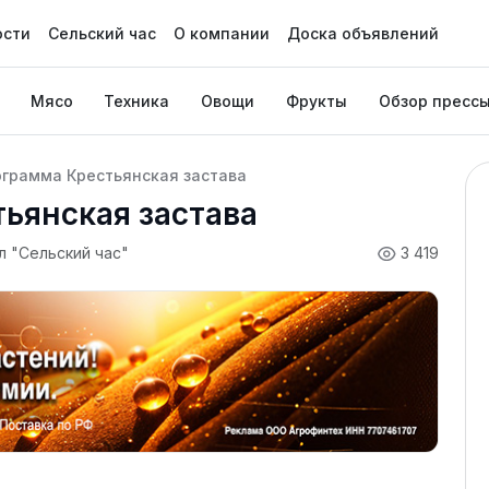
ости
Сельский час
О компании
Доска объявлений
Мясо
Техника
Овощи
Фрукты
Обзор пресс
грамма Крестьянская застава
ьянская застава
л "Сельский час"
3 419