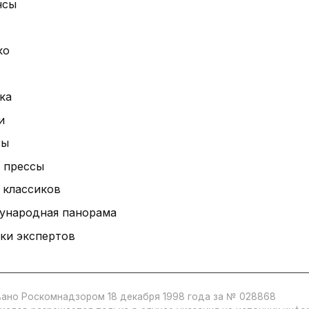
нсы
ко
ка
и
ты
 прессы
 классиков
ународная панорама
ки экспертов
ано Роскомнадзором 18 декабря 1998 года за № 028868