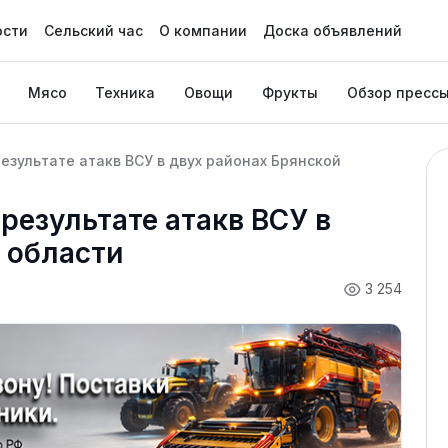
ости
Сельский час
О компании
Доска объявлений
Мясо
Техника
Овощи
Фрукты
Обзор пресс
езультате атакв ВСУ в двух районах Брянской
результате атакв ВСУ в
 области
3 254