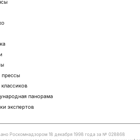
нсы
ко
ка
и
ты
 прессы
 классиков
ународная панорама
ки экспертов
ано Роскомнадзором 18 декабря 1998 года за № 028868