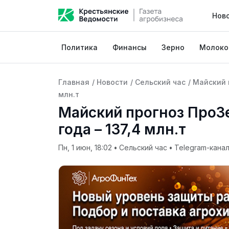
Нов
Политика
Финансы
Зерно
Молоко
Главная
/
Новости
/
Сельский час
/
Майский 
млн.т
Майский прогноз ПроЗ
года – 137,4 млн.т
Пн, 1 июн, 18:02
•
Сельский час
•
Telegram-канал