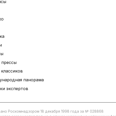
нсы
ко
ка
и
ты
 прессы
 классиков
ународная панорама
ки экспертов
ано Роскомнадзором 18 декабря 1998 года за № 028868