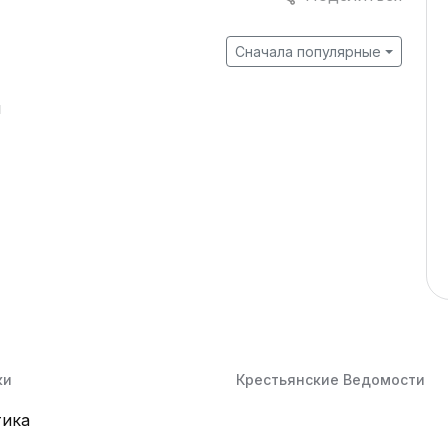
Сначала популярные
й
ки
Крестьянские Ведомости
тика