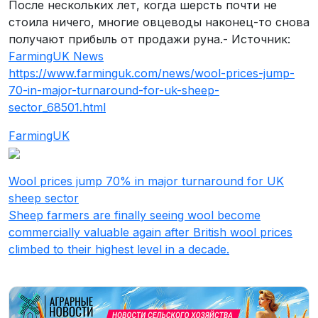
После нескольких лет, когда шерсть почти не
стоила ничего, многие овцеводы наконец-то снова
получают прибыль от продажи руна.- Источник:
FarmingUK News
https://www.farminguk.com/news/wool-prices-jump-
70-in-major-turnaround-for-uk-sheep-
sector_68501.html
FarmingUK
Wool prices jump 70% in major turnaround for UK
sheep sector
Sheep farmers are finally seeing wool become
commercially valuable again after British wool prices
climbed to their highest level in a decade.