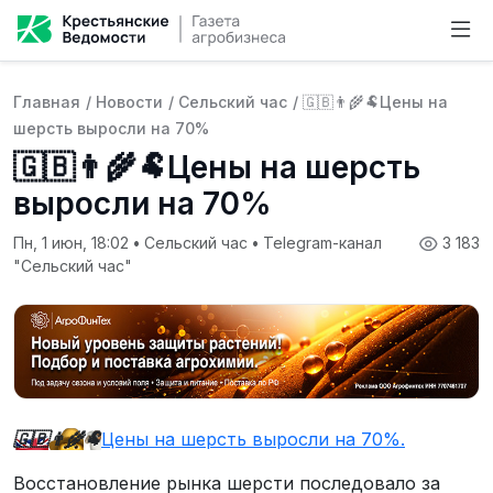
Главная
/
Новости
/
Сельский час
/
🇬🇧👨‍🌾🐏Цены на
шерсть выросли на 70%
🇬🇧👨‍🌾🐏Цены на шерсть
выросли на 70%
Пн, 1 июн, 18:02
•
Сельский час
•
Telegram-канал
3 183
"Сельский час"
🇬🇧
👨‍🌾
🐏
Цены на шерсть выросли на 70%.
Восстановление рынка шерсти последовало за