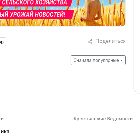
Поделиться
ор
Сначала популярные
й
ки
Крестьянские Ведомости
тика