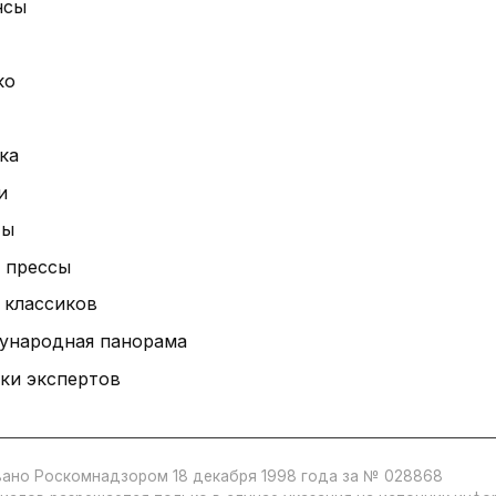
нсы
ко
ка
и
ты
 прессы
 классиков
ународная панорама
ки экспертов
ано Роскомнадзором 18 декабря 1998 года за № 028868