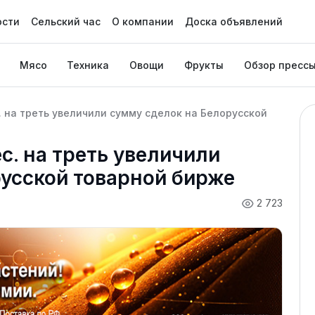
ости
Сельский час
О компании
Доска объявлений
Мясо
Техника
Овощи
Фрукты
Обзор пресс
. на треть увеличили сумму сделок на Белорусской
с. на треть увеличили
усской товарной бирже
2 723