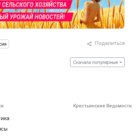
Поделиться
сия
Сначала популярные
й
ки
Крестьянские Ведомости
тика
нсы