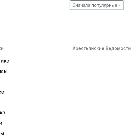
Сначала популярные
й
ки
Крестьянские Ведомости
тика
нсы
ко
ка
и
ты