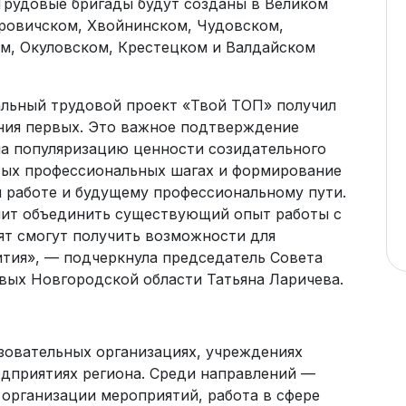
 Трудовые бригады будут созданы в Великом
оровичском, Хвойнинском, Чудовском,
м, Окуловском, Крестецком и Валдайском
нальный трудовой проект «Твой ТОП» получил
ния первых. Это важное подтверждение
на популяризацию ценности созидательного
вых профессиональных шагах и формирование
 работе и будущему профессиональному пути.
олит объединить существующий опыт работы с
ят смогут получить возможности для
ития», — подчеркнула председатель Совета
вых Новгородской области Татьяна Ларичева.
зовательных организациях, учреждениях
едприятиях региона. Среди направлений —
 организации мероприятий, работа в сфере