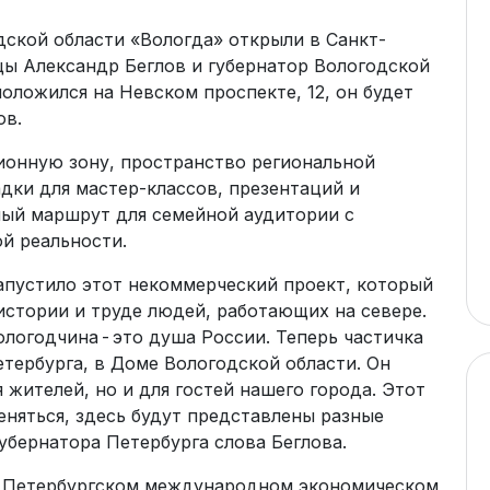
дской области «Вологда» открыли в Санкт-
цы Александр Беглов и губернатор Вологодской
оложился на Невском проспекте, 12, он будет
ов.
онную зону, пространство региональной
дки для мастер-классов, презентаций и
ый маршрут для семейной аудитории с
й реальности.
апустило этот некоммерческий проект, который
 истории и труде людей, работающих на севере.
ологодчина - это душа России. Теперь частичка
етербурга, в Доме Вологодской области. Он
 жителей, но и для гостей нашего города. Этот
няться, здесь будут представлены разные
убернатора Петербурга слова Беглова.
на Петербургском международном экономическом