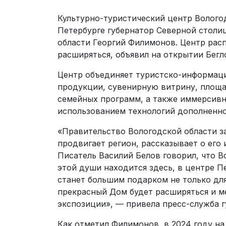
Культурно-туристический центр Волого
Петербурге губернатор Северной столи
области Георгий Филимонов. Центр расп
расширяться, объявил на открытии Бегл
Центр объединяет туристско-информаци
продукции, сувенирную витрину, площа
семейных программ, а также иммерсивн
использованием технологий дополненно
«Правительство Вологодской области з
продвигает регион, рассказывает о его
Писатель Василий Белов говорил, что В
этой души находится здесь, в центре П
станет большим подарком не только для
прекрасный Дом будет расширяться и ме
экспозиции», — привела пресс-служба г
Как отметил Филимонов, в 2024 году 