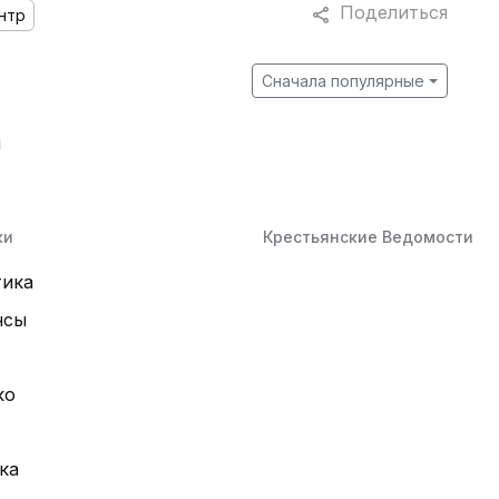
Поделиться
нтр
Сначала популярные
й
ки
Крестьянские Ведомости
тика
нсы
ко
ка