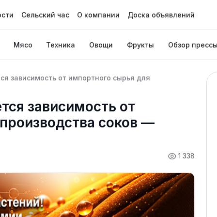
ости
Сельский час
О компании
Доска объявлений
Мясо
Техника
Овощи
Фрукты
Обзор пресс
тся зависимость от импортного сырья для
ется зависимость от
 производства соков —
1 338