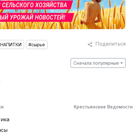
Поделиться
НАПИТКИ
#сырье
Сначала популярные
й
ки
Крестьянские Ведомости
тика
нсы