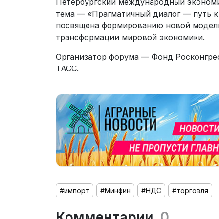
Петербургский международный экономич
тема — «Прагматичный диалог — путь к
посвящена формированию новой модели 
трансформации мировой экономики.
Организатор форума — Фонд Росконгре
ТАСС.
#импорт
#Минфин
#НДС
#торговля
Комментарии
0