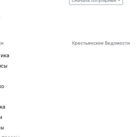
Сначала популярные
й
ки
Крестьянские Ведомости
тика
нсы
ко
ка
и
ты