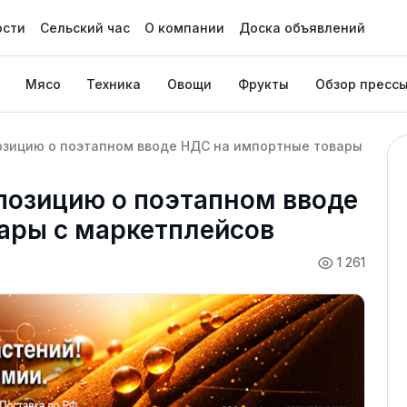
ости
Сельский час
О компании
Доска объявлений
Мясо
Техника
Овощи
Фрукты
Обзор пресс
озицию о поэтапном вводе НДС на импортные товары
позицию о поэтапном вводе
ары с маркетплейсов
1 261