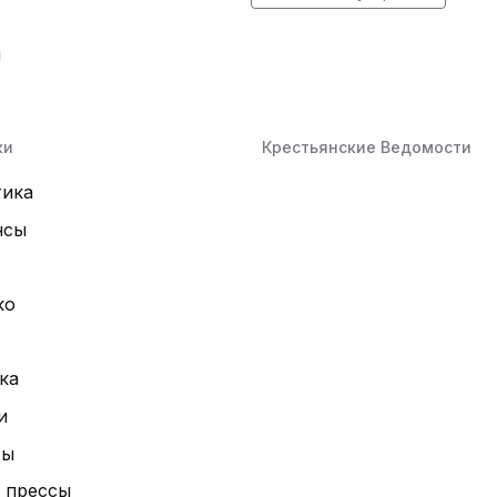
й
ки
Крестьянские Ведомости
тика
нсы
ко
ка
и
ты
 прессы