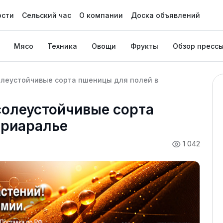
ости
Сельский час
О компании
Доска объявлений
Мясо
Техника
Овощи
Фрукты
Обзор пресс
олеустойчивые сорта пшеницы для полей в
солеустойчивые сорта
Приаралье
1 042