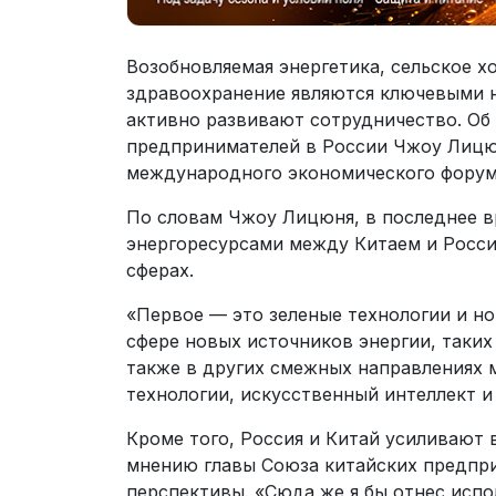
Возобновляемая энергетика, сельское х
здравоохранение являются ключевыми н
активно развивают сотрудничество. Об
предпринимателей в России Чжоу Лицюн
международного экономического форум
По словам Чжоу Лицюня, в последнее в
энергоресурсами между Китаем и Росси
сферах.
«Первое — это зеленые технологии и нов
сфере новых источников энергии, таких
также в других смежных направлениях 
технологии, искусственный интеллект и
Кроме того, Россия и Китай усиливают 
мнению главы Союза китайских предпр
перспективы. «Сюда же я бы отнес испо