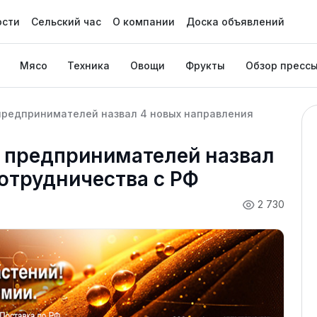
ости
Сельский час
О компании
Доска объявлений
Мясо
Техника
Овощи
Фрукты
Обзор пресс
предпринимателей назвал 4 новых направления
х предпринимателей назвал
отрудничества с РФ
2 730