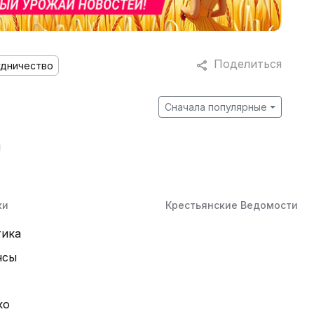
Поделиться
удничество
Сначала популярные
й
ки
Крестьянские Ведомости
тика
нсы
ко