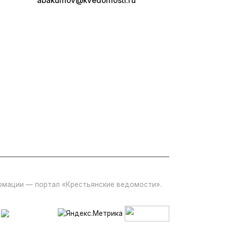
abakumov@kvedomosti.ru
ормации — портал «Крестьянские ведомости».