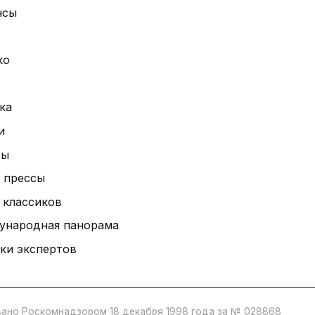
нсы
ко
ка
и
ты
 прессы
 классиков
ународная панорама
ки экспертов
ано Роскомнадзором 18 декабря 1998 года за № 028868