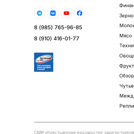
Фина
Зерно
Моло
8 (985) 765-96-85
Мясо
8 (910) 416-01-77
Техни
Овощ
Фрук
Обзор
Чутьё
Межд
Репли
СМИ «Крестьянские ведомости» зарегистриров