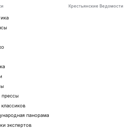
ки
Крестьянские Ведомости
тика
нсы
ко
ка
и
ты
 прессы
 классиков
ународная панорама
ки экспертов