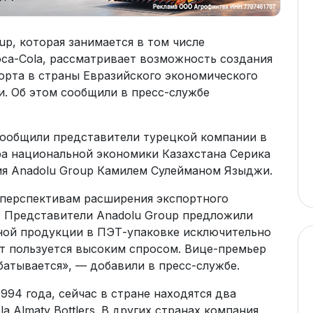
up, которая занимается в том числе
oca-Cola, рассматривает возможность создания
порта в страны Евразийского экономического
и. Об этом сообщили в пресс-службе
 сообщили представители турецкой компании в
а национальной экономики Казахстана Серика
ия Anadolu Group Камилем Сулейманом Языджи.
 перспективам расширения экспортного
. Представители Anadolu Group предложили
ной продукции в ПЭТ-упаковке исключительно
ат пользуется высоким спросом. Вице-премьер
атывается», — добавили в пресс-службе.
1994 года, сейчас в стране находятся два
a Almaty Bottlers. В других странах компания