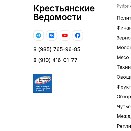
Крестьянские
Рубри
Ведомости
Поли
Фина
Зерно
Моло
8 (985) 765-96-85
Мясо
8 (910) 416-01-77
Техни
Овощ
Фрук
Обзор
Чутьё
Межд
Репли