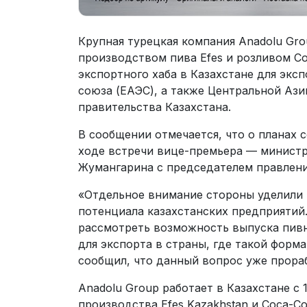
Крупная турецкая компания Anadolu Gro
производством пива Efes и розливом C
экспортного хаба в Казахстане для экс
союза (ЕАЭС), а также Центральной Ази
правительства Казахстана.
В сообщении отмечается, что о планах
ходе встречи вице-премьера — министр
Жумангарина с председателем правлен
«Отдельное внимание стороны уделили
потенциала казахстанских предприятий
рассмотреть возможность выпуска пив
для экспорта в страны, где такой форм
сообщил, что данный вопрос уже прораб
Anadolu Group работает в Казахстане с 
производства Efes Kazakhstan и Coca-Col