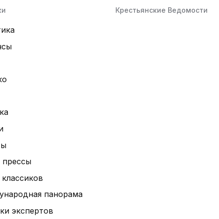
ки
Крестьянские Ведомости
тика
нсы
ко
ка
и
ты
 прессы
 классиков
ународная панорама
ки экспертов