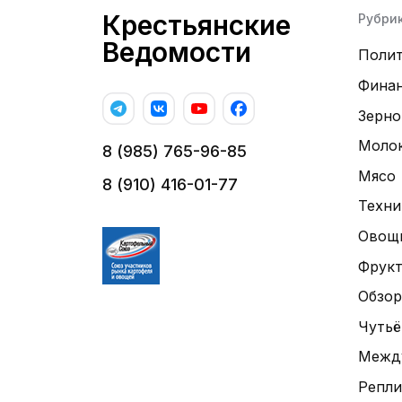
Крестьянские
Рубри
Ведомости
Поли
Фина
Зерно
Моло
8 (985) 765-96-85
Мясо
8 (910) 416-01-77
Техни
Овощ
Фрук
Обзор
Чутьё
Межд
Репли