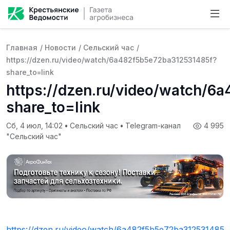
Главная
/
Новости
/
Сельский час
/
https://dzen.ru/video/watch/6a482f5b5e72ba312531485f?
share_to=link
https://dzen.ru/video/watch/
share_to=link
Сб, 4 июл, 14:02
•
Сельский час
•
Telegram-канал
4 995
"Сельский час"
https://dzen.ru/video/watch/6a482f5b5e72ba312531485f