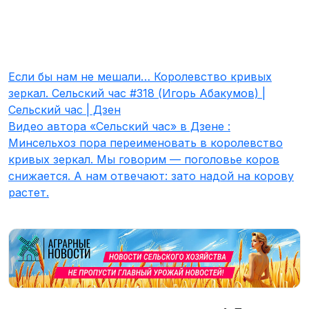
Если бы нам не мешали… Королевство кривых
зеркал. Сельский час #318 (Игорь Абакумов) |
Сельский час | Дзен
Видео автора «Сельский час» в Дзене
:
Минсельхоз пора переименовать в королевство
кривых зеркал. Мы говорим — поголовье коров
снижается. А нам отвечают: зато надой на корову
растет.