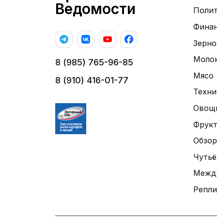
Ведомости
Поли
Фина
Зерно
Моло
8 (985) 765-96-85
Мясо
8 (910) 416-01-77
Техни
Овощ
Фрук
Обзор
Чутьё
Межд
Репли