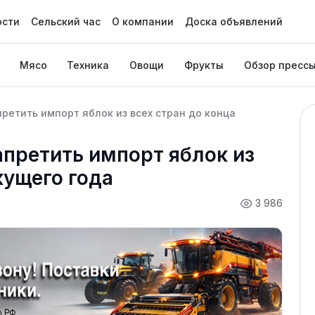
ости
Сельский час
О компании
Доска объявлений
Мясо
Техника
Овощи
Фрукты
Обзор пресс
ретить импорт яблок из всех стран до конца
апретить импорт яблок из
кущего года
3 986