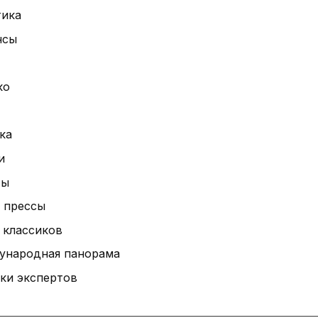
тика
нсы
ко
ка
и
ты
 прессы
 классиков
ународная панорама
ки экспертов