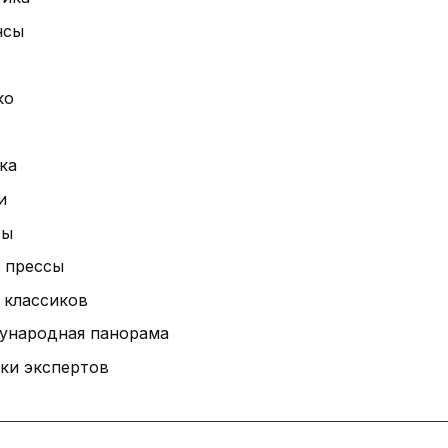
нсы
ко
ка
и
ты
 прессы
 классиков
ународная панорама
ки экспертов