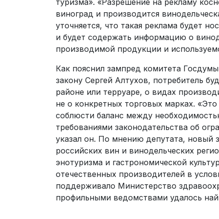
туризма». «Разрешение на рекламу косн
виноград и производится винодельческ
уточняется, что такая реклама будет н
и будет содержать информацию о винод
производимой продукции и используемо
Как пояснил зампред комитета Госдумы
закону Сергей Алтухов, потребитель буд
районе или терруаре, о видах произво
не о конкретных торговых марках. «Это
соблюсти баланс между необходимость
требованиями законодательства об огр
указал он. По мнению депутата, новый
российских вин и винодельческих реги
энотуризма и гастрономической культу
отечественных производителей в услови
поддерживало Министерство здравоохр
профильными ведомствами удалось най