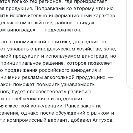
ется только тех регионов, где произрастает
ая продукция. Поправками ко второму чтению
осить исключительно информационный характер
ельческом хозяйстве, районе, о видах
м винограде», — подчеркнул он.
 по экономической политике, докладчик по
ет узнавать о винодельческом хозяйстве, зоне,
димой продукции и используемом винограде, но
 принципиальное решение, которое позволяет
ю продвижения российского виноделия и
аничении рекламы алкогольной продукции», —
 закон поможет повысить узнаваемость
онов, будет способствовать развитию
ры потребления вина и поддержит
ях жесткой конкуренции. Ранее закон не
анения, однако после обсуждений с рынком и
ти компромиссный вариант, добавил Алтухов.