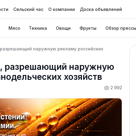
ости
Сельский час
О компании
Доска объявлений
Мясо
Техника
Овощи
Фрукты
Обзор пресс
, разрешающий наружную рекламу российских
н, разрешающий наружную
инодельческих хозяйств
2 992