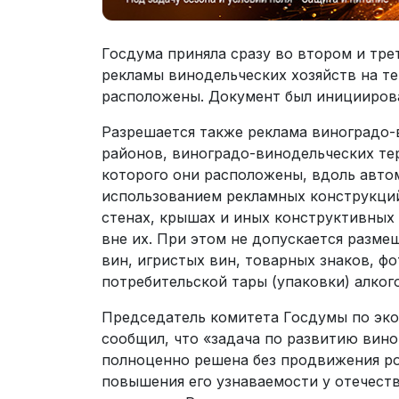
Госдума приняла сразу во втором и тр
рекламы винодельческих хозяйств на те
расположены. Документ был инициирова
Разрешается также реклама виноградо-
районов, виноградо-винодельческих тер
которого они расположены, вдоль авто
использованием рекламных конструкци
стенах, крышах и иных конструктивных 
вне их. При этом не допускается разме
вин, игристых вин, товарных знаков, ф
потребительской тары (упаковки) алког
Председатель комитета Госдумы по эк
сообщил, что «задача по развитию вин
полноценно решена без продвижения ро
повышения его узнаваемости у отечеств