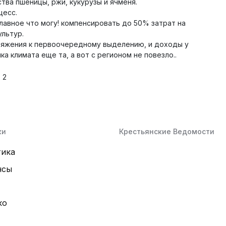
тва пшеницы, ржи, кукурузы и ячменя.
цесс.
главное что могу! компенсировать до 50% затрат на
льтур.
ряжения к первоочередному выделению, и доходы у
а климата еще та, а вот с регионом не повезло..
2
ки
Крестьянские Ведомости
тика
нсы
ко