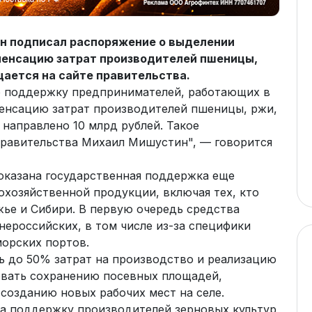
н подписал распоряжение о выделении
пенсацию затрат производителей пшеницы,
щается на сайте правительства.
 поддержку предпринимателей, работающих в
енсацию затрат производителей пшеницы, ржи,
 направлено 10 млрд рублей. Такое
правительства Михаил Мишустин", — говорится
 оказана государственная поддержка еще
охозяйственной продукции, включая тех, кто
жье и Сибири. В первую очередь средства
нероссийских, в том числе из-за специфики
морских портов.
ь до 50% затрат на производство и реализацию
вовать сохранению посевных площадей,
озданию новых рабочих мест на селе.
на поддержку производителей зерновых культур