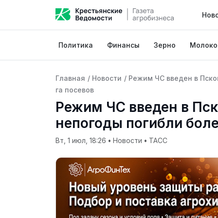
Нов
Политика
Финансы
Зерно
Молоко
Главная
/
Новости
/
Режим ЧС введен в Псков
га посевов
Режим ЧС введен в Пско
непогоды погибли боле
Вт, 1 июл, 18:26
•
Новости
•
ТАСС