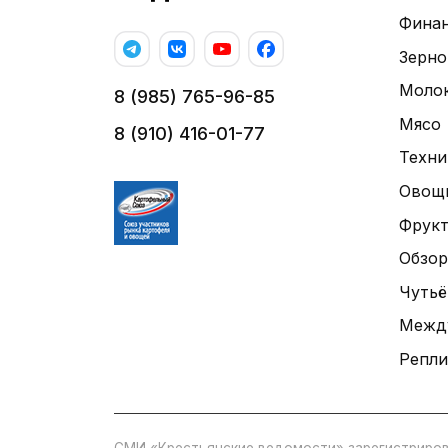
Фина
Зерно
Моло
8 (985) 765-96-85
Мясо
8 (910) 416-01-77
Техни
Овощ
Фрук
Обзор
Чутьё
Межд
Репли
СМИ «Крестьянские ведомости» зарегистриров