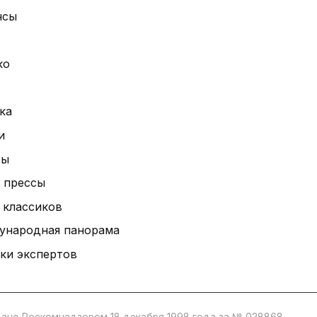
нсы
ко
ка
и
ты
 прессы
 классиков
ународная панорама
ки экспертов
ано Роскомнадзором 18 декабря 1998 года за № 028868