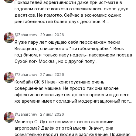
Показателей эффективности даже при ист-мате в
годовом отчёте колхоза отслеживалось около двух
десятков. Не помогло. Сейчас в экономикс одних
рентабельностей более двух десятков. В ...
@Zaharchev
29 июл 2026
Я уже пару лет ощущаю себя персонажем песни
Высоцкого, списанного с " китобоя-корабля". Весь
год бичом, и только пару недель- пассажиром поезда
Сухой лог- Москва , но с другой попу...
@Zaharchev
27 июл 2026
Комбайн СК-5 Нива- конструктивно очень
совершенная машина. Не просто так она вполне
эффективно используется до сего времени и до сего
же времени имеет солидный модернизационный пот...
@Zaharchev
27 июл 2026
Министр О. Лут не понимает основ экономики
агропрома? Далёк от этой мысли. Значит, она
сознательно вводит людей в заблуждение. Призывая