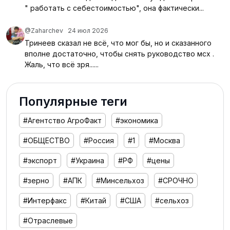
" работать с себестоимостью", она фактически...
@Zaharchev
24 июл 2026
Тринеев сказал не всё, что мог бы, но и сказанного
вполне достаточно, чтобы снять руководство мсх .
Жаль, что всё зря......
Популярные теги
#Агентство АгроФакт
#экономика
#ОБЩЕСТВО
#Россия
#1
#Москва
#экспорт
#Украина
#РФ
#цены
#зерно
#АПК
#Минсельхоз
#СРОЧНО
#Интерфакс
#Китай
#США
#сельхоз
#Отраслевые