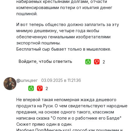
набираемых крестьянами долгами, отчасти
компенсировавшими потери от изъятия денег
пошлиной.
И вот теперь общество должно заплатить за эту
мнимую дешевизну, четыре года якобы
обеспеченную гениальными изобретателями
экспортной пошлины.
Бесплатный сыр бывает только в мышеловке.
Войдите, чтобы ответить
2
@
шпицвег
03.09.2025 в 11:21:36
2
Не впервой такая непомерная жажда дешевого
продукта на Руси. О чем свидетельствуют народные
предания, на основе одного такого, классиком
написана сказка "О попе и о работнике его Балде"
Сюжет прямо один в один.
Изобрел Поп(Минсельхоз) способ как пошлинами и