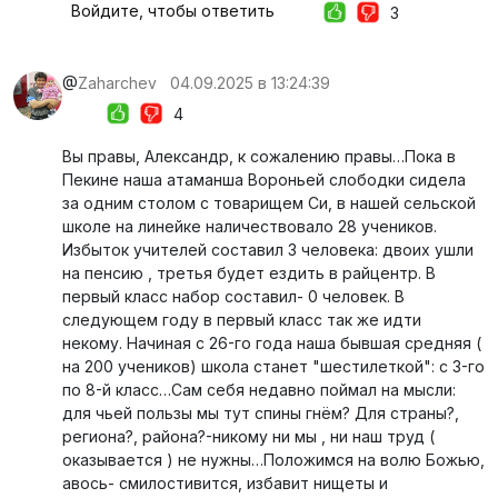
Войдите, чтобы ответить
3
@
Zaharchev
04.09.2025 в 13:24:39
4
Вы правы, Александр, к сожалению правы…Пока в
Пекине наша атаманша Вороньей слободки сидела
за одним столом с товарищем Си, в нашей сельской
школе на линейке наличествовало 28 учеников.
Избыток учителей составил 3 человека: двоих ушли
на пенсию , третья будет ездить в райцентр. В
первый класс набор составил- 0 человек. В
следующем году в первый класс так же идти
некому. Начиная с 26-го года наша бывшая средняя (
на 200 учеников) школа станет "шестилеткой": с 3-го
по 8-й класс…Сам себя недавно поймал на мысли:
для чьей пользы мы тут спины гнём? Для страны?,
региона?, района?-никому ни мы , ни наш труд (
оказывается ) не нужны…Положимся на волю Божью,
авось- смилостивится, избавит нищеты и