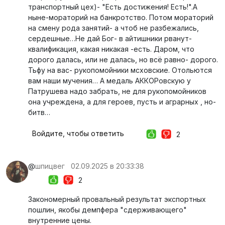
транспортный цех)- "Есть достижения! Есть!".А
ныне-мораторий на банкротство. Потом мораторий
на смену рода занятий- а чтоб не разбежались,
сердешные…Не дай Бог- в айтишники рванут-
квалификация, какая никакая -есть. Даром, что
дорого далась, или не далась, но всё равно- дорого.
Тьфу на вас- рукопомойники мсховские. Отольются
вам наши мучения… А медаль АККОРовскую у
Патрушева надо забрать, не для рукопомойников
она учреждена, а для героев, пусть и аграрных , но-
битв…
Войдите, чтобы ответить
2
@
шпицвег
02.09.2025 в 20:33:38
2
Закономерный провальный результат экспортных
пошлин, якобы демпфера "сдерживающего"
внутренние цены.