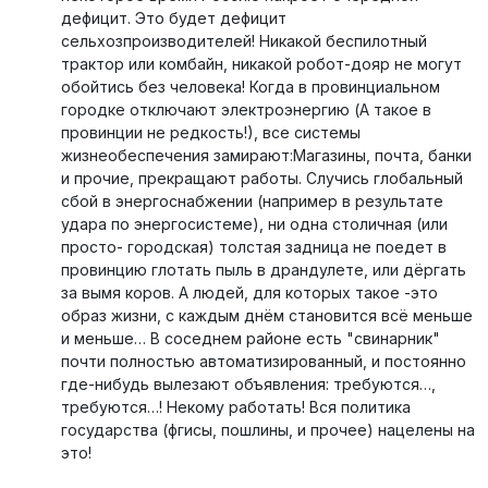
дефицит. Это будет дефицит
сельхозпроизводителей! Никакой беспилотный
трактор или комбайн, никакой робот-дояр не могут
обойтись без человека! Когда в провинциальном
городке отключают электроэнергию (А такое в
провинции не редкость!), все системы
жизнеобеспечения замирают:Магазины, почта, банки
и прочие, прекращают работы. Случись глобальный
сбой в энергоснабжении (например в результате
удара по энергосистеме), ни одна столичная (или
просто- городская) толстая задница не поедет в
провинцию глотать пыль в драндулете, или дёргать
за вымя коров. А людей, для которых такое -это
образ жизни, с каждым днём становится всё меньше
и меньше… В соседнем районе есть "свинарник"
почти полностью автоматизированный, и постоянно
где-нибудь вылезают объявления: требуются…,
требуются…! Некому работать! Вся политика
государства (фгисы, пошлины, и прочее) нацелены на
это!