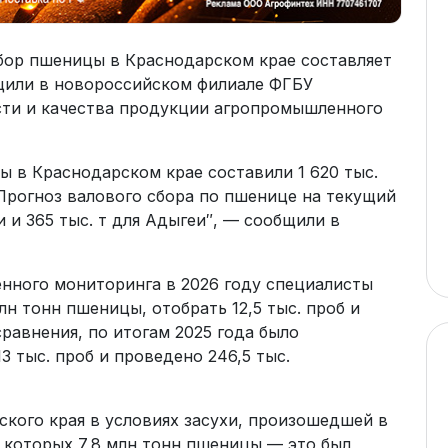
бор пшеницы в Краснодарском крае составляет
бщили в новороссийском филиале ФГБУ
сти и качества продукции агропромышленного
 в Краснодарском крае составили 1 620 тыс.
. Прогноз валового сбора по пшенице на текущий
и и 365 тыс. т для Адыгеи″, — сообщили в
енного мониторинга в 2026 году специалисты
н тонн пшеницы, отобрать 12,5 тыс. проб и
сравнения, по итогам 2025 года было
3 тыс. проб и проведено 246,5 тыс.
ского края в условиях засухи, произошедшей в
из которых 7,8 млн тонн пшеницы — это был