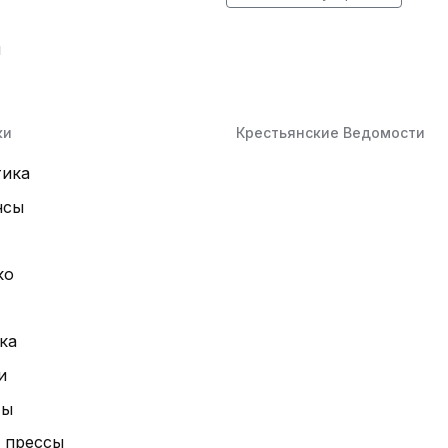
й
ки
Крестьянские Ведомости
тика
нсы
ко
ка
и
ты
 прессы