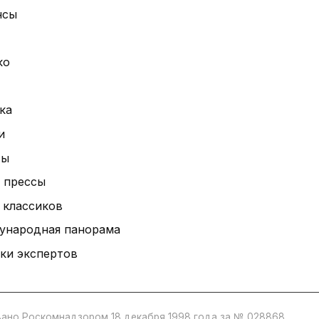
нсы
ко
ка
и
ты
 прессы
 классиков
ународная панорама
ки экспертов
ано Роскомнадзором 18 декабря 1998 года за № 028868