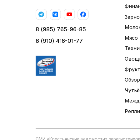
Фина
Зерно
Моло
8 (985) 765-96-85
Мясо
8 (910) 416-01-77
Техни
Овощ
Фрук
Обзор
Чутьё
Межд
Репли
СМИ «Крестьянские ведомости» зарегистриров