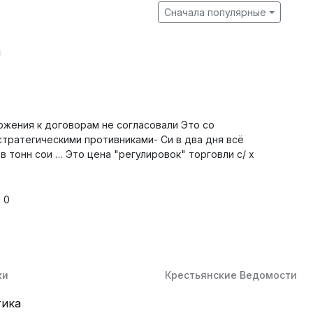
Сначала популярные
й
ожения к договорам не согласовали Это со
стратегическими противниками- Си в два дня всё
в тонн сои … Это цена "регулировок" торговли с/ х
0
ки
Крестьянские Ведомости
тика