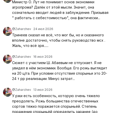
Министр О. Лут не понимает основ экономики
агропрома? Далёк от этой мысли. Значит, она
сознательно вводит людей в заблуждение. Призывая
" работать с себестоимостью", она фактически...
@Zaharchev
24 июл 2026
Тринеев сказал не всё, что мог бы, но и сказанного
вполне достаточно, чтобы снять руководство мсх .
Жаль, что всё зря......
@Zaharchev
16 июл 2026
Сюжет с участием Ш. Абаевым не отпускает. Я не
увидел в нём экономики. Вообще. Его рожь выглядит
на 20 ц/га. При условии отсутствия спорыньи это 20-
24 т рр реализации. Минус затрат...
@Zaharchev
13 июл 2026
У ржи есть особенность, которую очень тяжело
преодолеть. Рожь большинства отечественных
сортов тяжко поражается спорыньёй. Степень
поражения спорыньёй определить заранее (до