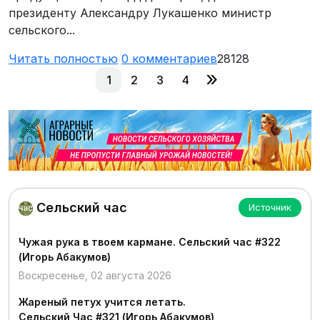
президенту Александру Лукашенко министр
сельского...
Читать полностью
0
комментариев
28128
»
1
2
3
4
Сельский час
Источник
Чужая рука в твоем кармане. Сельский час #322
(Игорь Абакумов)
Воскресенье, 02 августа 2026
Жареный петух учится летать.
Сельский Час #321 (Игорь Абакумов)