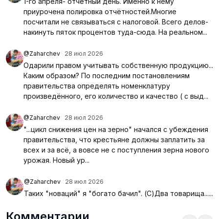
1-го апреля- отчётный день. Именно к нему
приурочена полировка отчётностей.Многие
посчитали не связываться с налоговой. Всего делов-
накинуть пяток процентов туда-сюда. На реальном...
@Zaharchev
28 июл 2026
Одарили правом учитывать собственную продукцию...
Каким образом? По последним постановлениям
правительства определять номенклатуру
произведённого, его количество и качество ( с выд...
@Zaharchev
28 июл 2026
"...цикл снижения цен на зерно" начался с убеждения
правительства, что крестьяне должны заплатить за
всех и за всё, а вовсе не с поступления зерна нового
урожая. Новый ур...
@Zaharchev
28 июл 2026
Таких "новаций" я "богато бачил". (С)Два товарища......
Комментарии