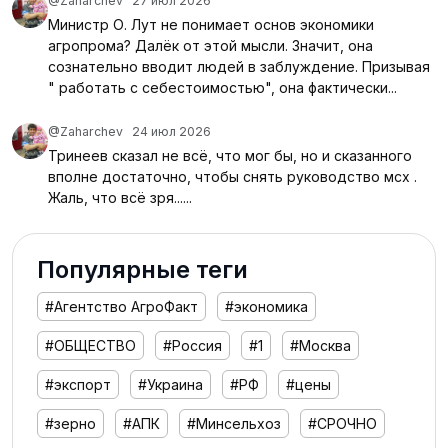
@Zaharchev
27 июл 2026
Министр О. Лут не понимает основ экономики
агропрома? Далёк от этой мысли. Значит, она
сознательно вводит людей в заблуждение. Призывая
" работать с себестоимостью", она фактически...
@Zaharchev
24 июл 2026
Тринеев сказал не всё, что мог бы, но и сказанного
вполне достаточно, чтобы снять руководство мсх .
Жаль, что всё зря......
Популярные теги
#Агентство АгроФакт
#экономика
#ОБЩЕСТВО
#Россия
#1
#Москва
#экспорт
#Украина
#РФ
#цены
#зерно
#АПК
#Минсельхоз
#СРОЧНО