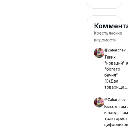
Коммент
Крестьянские
ведомости
@Zaharchev
28 июл 2026
Таких
"новаций" 
"богато
бачил".
(С)Два
товарища.....
@Zaharchev
2026
Выход там 
и вход. По
тракторист
цифровиков