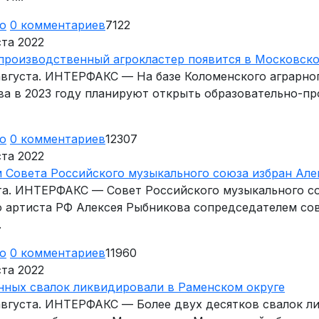
ю
0
комментариев
7122
ста 2022
производственный агрокластер появится в Московско
 августа. ИНТЕРФАКС — На базе Коломенского аграрно
ова в 2023 году планируют открыть образовательно-п
ю
0
комментариев
12307
ста 2022
 Совета Российского музыкального союза избран Але
ста. ИНТЕРФАКС — Совет Российского музыкального с
о артиста РФ Алексея Рыбникова сопредседателем сов
.
ю
0
комментариев
11960
ста 2022
нных свалок ликвидировали в Раменском округе
 августа. ИНТЕРФАКС — Более двух десятков свалок л