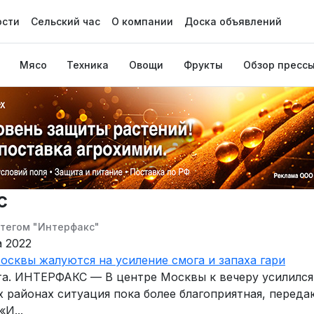
ости
Сельский час
О компании
Доска объявлений
Мясо
Техника
Овощи
Фрукты
Обзор пресс
с
 тегом "Интерфакс"
а 2022
осквы жалуются на усиление смога и запаха гари
та. ИНТЕРФАКС — В центре Москвы к вечеру усилился 
х районах ситуация пока более благоприятная, переда
И...