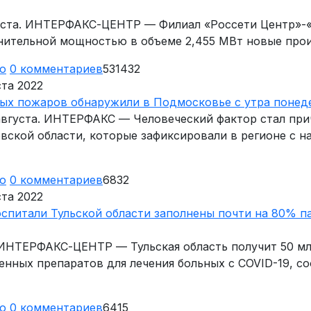
густа. ИНТЕРФАКС-ЦЕНТР — Филиал «Россети Центр»-
нительной мощностью в объеме 2,455 МВт новые прои
ю
0
комментариев
531432
ста 2022
ных пожаров обнаружили в Подмосковье с утра понед
 августа. ИНТЕРФАКС — Человеческий фактор стал при
вской области, которые зафиксировали в регионе с н
ю
0
комментариев
6832
ста 2022
спитали Тульской области заполнены почти на 80% п
. ИНТЕРФАКС-ЦЕНТР — Тульская область получит 50 мл
енных препаратов для лечения больных с COVID-19, с
ю
0
комментариев
6415