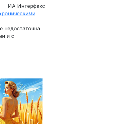
ИА Интерфакс
 хроническими
ве недостаточна
и и с