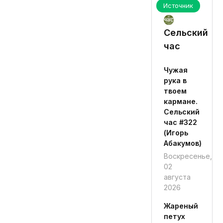
Источник
Сельский
час
Чужая
рука в
твоем
кармане.
Сельский
час #322
(Игорь
Абакумов)
Воскресенье,
02
августа
2026
Жареный
петух