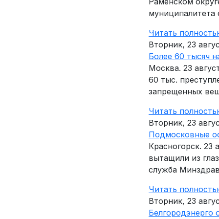
Раменском округ
муниципалитета с 
Читать полность
Вторник, 23 авгу
Более 60 тысяч 
Москва. 23 авгу
60 тыс. преступл
запрещенных вещ.
Читать полность
Вторник, 23 авгу
Подмосковные оф
Красногорск. 23
вытащили из гла
служба Минздрава
Читать полность
Вторник, 23 авгу
Белгородэнерго 