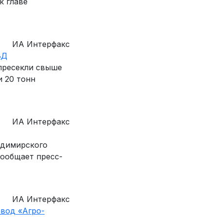
к главе
ИА Интерфакс
ВД
пресекли свыше
и 20 тонн
ИА Интерфакс
адимирского
сообщает пресс-
ИА Интерфакс
вод «Агро-