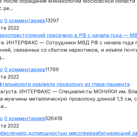
е после обращения Минэкологии Московской области 
ре...
ю
0
комментариев
13297
ста 2022
наркопреступлений пресечено в РФ с начала года — М
ста. ИНТЕРФАКС — Сотрудники МВД РФ с начала года 
ений, связанных со сбытом наркотиков, и изъяли почт
..
ю
0
комментариев
11769
ста 2022
тальмологи извлекли проволоку из глаза пациента
 августа. ИНТЕРФАКС — Специалисты МОНИКИ им. Вл
за мужчины металлическую проволоку длиной 1,5 см, 
...
ю
0
комментариев
526418
ста 2022
обеспечило допмощностью мясоперерабатывающий за