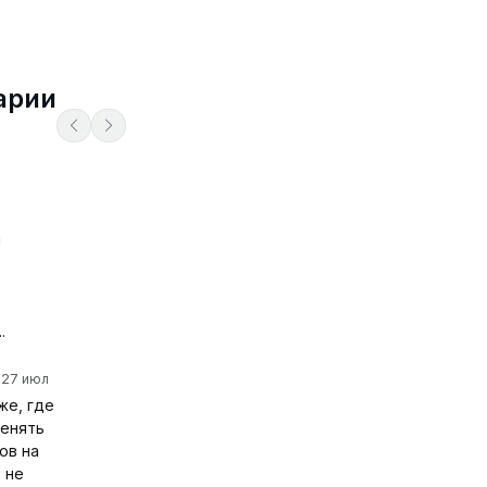
арии
я
.
27 июл
же, где
менять
ов на
 не