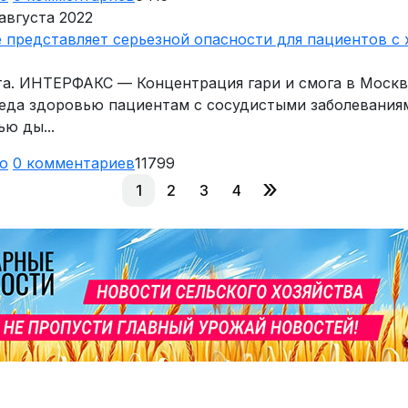
августа 2022
е представляет серьезной опасности для пациентов с
ста. ИНТЕРФАКС — Концентрация гари и смога в Моск
реда здоровью пациентам с сосудистыми заболеваниям
ю ды...
ю
0
комментариев
11799
»
1
2
3
4