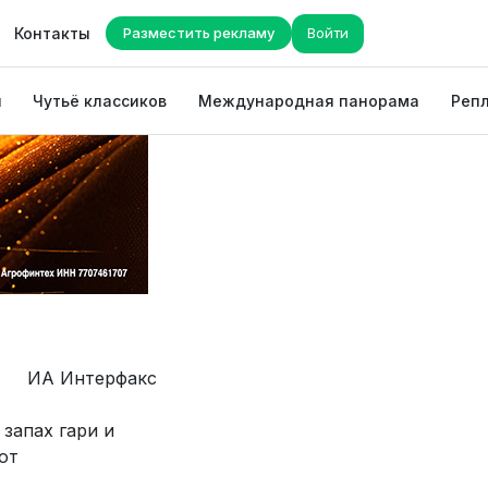
Контакты
Разместить рекламу
Войти
ы
Чутьё классиков
Международная панорама
Репл
ИА Интерфакс
запах гари и
ют