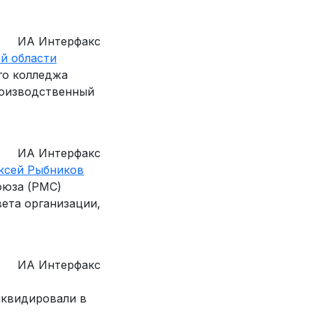
ИА Интерфакс
й области
го колледжа
роизводственный
ИА Интерфакс
ксей Рыбников
оюза (РМС)
ета организации,
ИА Интерфакс
иквидировали в