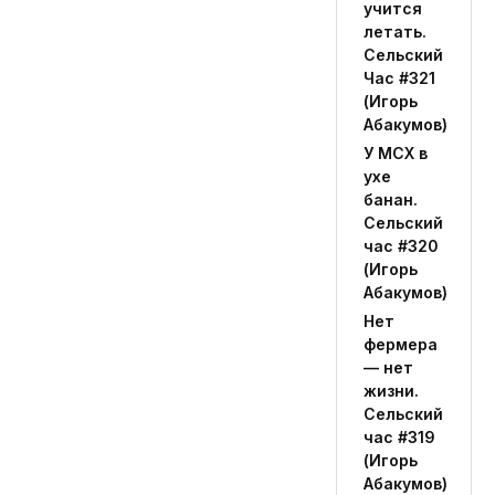
учится
летать.
Сельский
Час #321
(Игорь
Абакумов)
У МСХ в
ухе
банан.
Сельский
час #320
(Игорь
Абакумов)
Нет
фермера
— нет
жизни.
Сельский
час #319
(Игорь
Абакумов)