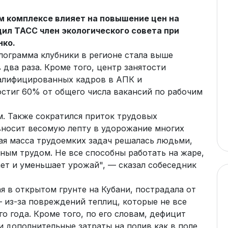
 комплексе влияет на повышение цен на
ил ТАСС член экологического совета при
нко.
лограмма клубники в регионе стала выше
 два раза. Кроме того, центр занятости
валифицированных кадров в АПК и
остиг 60% от общего числа вакансий по рабочим
м. Также сократился приток трудовых
 вносит весомую лепту в удорожание многих
ая масса трудоемких задач решалась людьми,
ным трудом. Не все способны работать на жаре,
ает и уменьшает урожай", — сказал собеседник
я в открытом грунте на Кубани, пострадала от
 из-за повреждений теплиц, которые не все
о года. Кроме того, по его словам, дефицит
и дополнительные затраты на полив как в поле,