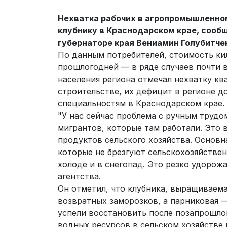
Нехватка рабочих в агропромышленном
клубнику в Краснодарском крае, сообщ
губернаторе края Вениамин Голубитче
По данным потребителей, стоимость ки
прошлогодней — в ряде случаев почти в
населения региона отмечал нехватку к
строительстве, их дефицит в регионе д
специальностям в Краснодарском крае.
"У нас сейчас проблема с ручным трудо
мигрантов, которые там работали. Это
продуктов сельского хозяйства. Основн
которые не брезгуют сельскохозяйствен
холоде и в снегопад. Это резко удорож
агентства.
Он отметил, что клубника, выращиваема
возвратных заморозков, а парниковая —
успели восстановить после позапрошлог
водных ресурсов в сельском хозяйстве 