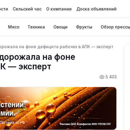
ости
Сельский час
О компании
Доска объявлений
Мясо
Техника
Овощи
Фрукты
Обзор пресс
орожала на фоне дефицита рабочих в АПК — эксперт
одорожала на фоне
ПК — эксперт
5 403