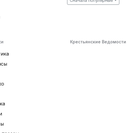
Сначала популярные
й
ки
Крестьянские Ведомости
тика
нсы
ко
ка
и
ты