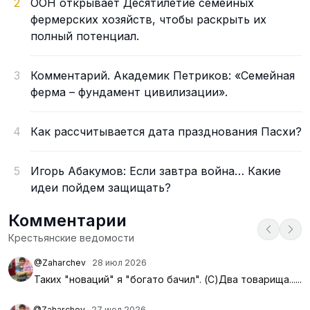
2
ООН открывает Десятилетие семейных
фермерских хозяйств, чтобы раскрыть их
полный потенциал.
3
Комментарий. Академик Петриков: «Семейная
ферма – фундамент цивилизации».
4
Как рассчитывается дата празднования Пасхи?
5
Игорь Абакумов: Если завтра война… Какие
идеи пойдем защищать?
Комментарии
Крестьянские ведомости
@Zaharchev
28 июл 2026
Таких "новаций" я "богато бачил". (С)Два товарища......
@Zaharchev
27 июл 2026